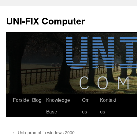
Hop
til
UNI-FIX Computer
indhold
Forside
Blog
Knowledge
Om
Kontakt
Base
os
os
←
Unix prompt in windows 2000