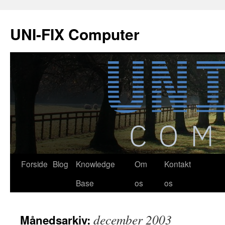
Hop
til
UNI-FIX Computer
indhold
Forside
Blog
Knowledge
Om
Kontakt
Base
os
os
december 2003
Månedsarkiv: