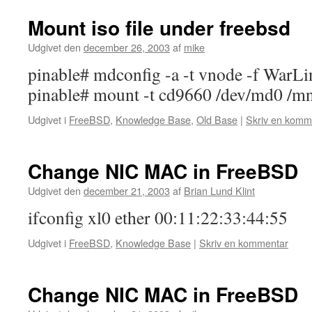
Mount iso file under freebsd
Udgivet den
december 26, 2003
af
mike
pinable# mdconfig -a -t vnode -f WarLi
pinable# mount -t cd9660 /dev/md0 /mn
Udgivet i
FreeBSD
,
Knowledge Base
,
Old Base
|
Skriv en komm
Change NIC MAC in FreeBSD
Udgivet den
december 21, 2003
af
Brian Lund Klint
ifconfig xl0 ether 00:11:22:33:44:55
Udgivet i
FreeBSD
,
Knowledge Base
|
Skriv en kommentar
Change NIC MAC in FreeBSD