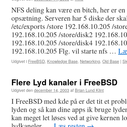
NFS deling kan være en bitch, her er en 
opsætning. Serveren har 5 diske der skal
/etc/exports /store 192.168.10.205 /stor
192.168.10.205 /store/disk2 192.168.10
192.168.10.205 /store/disk4 192.168.10
192.168.10.205 Flg. vil starte nfs …
Læ
Udgivet i
FreeBSD
,
Knowledge Base
,
Networking
,
Old Base
|
Sk
Flere Lyd kanaler i FreeBSD
Udgivet den
december 14, 2003
af
Brian Lund Klint
I FreeBSD med kde på er det tit et prob
lyden og så kan dine apps ik bruge lyde
kan meget let løses ved at give kernen lov
lydkaneler, …
Læs resten
→