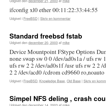
Udgivet den
december 21, 2003
af
mike
ifconfig xl0 ether 00:11:22:33:44:55
Udgivet i
FreeBSD
|
Skriv en kommentar
Standard freebsd fstab
Udgivet den
december 20, 2003
af
mike
Device Mountpoint FStype Options Du
none swap sw 0 0 /dev/ad0s1a / ufs rw 
ufs rw 2 2 /dev/ad0s1f /usr ufs rw 2 2 /
2 2 /dev/acd0 /cdrom cd9660 ro,noaut
Udgivet i
FreeBSD
,
Knowledge Base
,
Old Base
|
Skriv en komm
Simpel NFS deling , crash cou
Udgivet den
december 14, 2003
af
mike