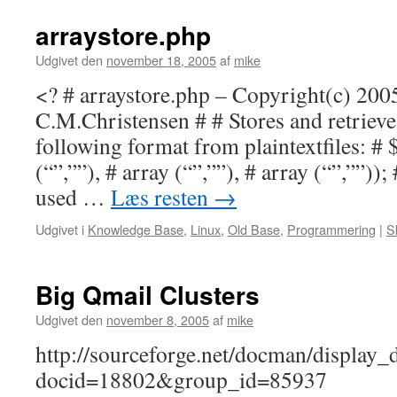
arraystore.php
Udgivet den
november 18, 2005
af
mike
<? # arraystore.php – Copyright(c) 200
C.M.Christensen # # Stores and retrieves
following format from plaintextfiles: # 
(“”,””), # array (“”,””), # array (“”,””));
used …
Læs resten
→
Udgivet i
Knowledge Base
,
Linux
,
Old Base
,
Programmering
|
S
Big Qmail Clusters
Udgivet den
november 8, 2005
af
mike
http://sourceforge.net/docman/display_
docid=18802&group_id=85937