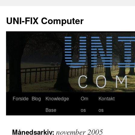
Hop
til
UNI-FIX Computer
indhold
Forside
Blog
Knowledge
Om
Kontakt
Base
os
os
november 2005
Månedsarkiv: