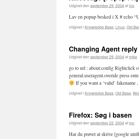
Udgivet den
september 29, 2004
af
ino
Lav en popup besked i X # echo “Uni
Udgivet i
Knowledge Base
,
Linux
,
Old Ba
Changing Agent reply i
Udgivet den
september 29, 2004
af
mike
go to url : about:config Rightclick
general.useragent.overide press ente
If you want a ‘valid’ fakename ,
Udgivet i
Knowledge Base
,
Old Base
,
Wor
Firefox: Søg i basen
Udgivet den
september 22, 2004
af
ino
Har du prøvet at skrive [google unif