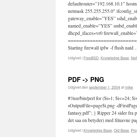
defaultrouter=”192.168.10.1″ host
netmask 255.255.255.0″ ifconfig_s
gateway_enable=”YES” sshd_ena
named_enable=”YES” smbd_enab
dhcpd_ifaces=vr0 firewall_enable
=============================
Starting firewall ipfw -f flush natd
Udgivet i
FreeBSD
,
Knowledge Base
,
Net
PDF -> PNG
Udgivet den
september 1, 2004
af
mike
#!/usr/bin/perl for ($i=1; $i<=24;
sOutputFile=page$i.png -dFirstP
fantasy.pdf”; } Ripper 24 sider fra 
det saa en betyder) med filnavne p
Udgivet i
Knowledge Base
,
Old Base
,
Pro