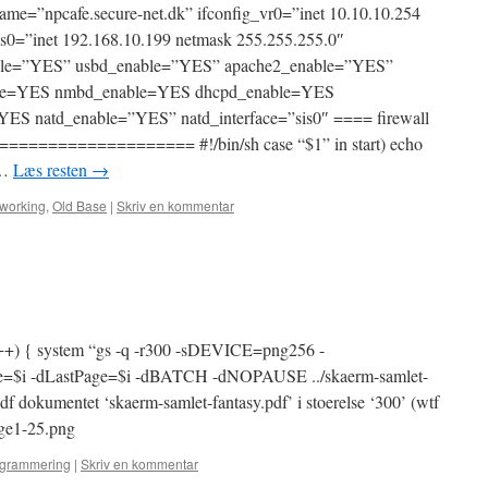
name=”npcafe.secure-net.dk” ifconfig_vr0=”inet 10.10.10.254
is0=”inet 192.168.10.199 netmask 255.255.255.0″
ble=”YES” usbd_enable=”YES” apache2_enable=”YES”
le=YES nmbd_enable=YES dhcpd_enable=YES
=YES natd_enable=”YES” natd_interface=”sis0″ ==== firewall
================ #!/bin/sh case “$1” in start) echo
 …
Læs resten
→
working
,
Old Base
|
Skriv en kommentar
 $i++) { system “gs -q -r300 -sDEVICE=png256 -
age=$i -dLastPage=$i -dBATCH -dNOPAUSE ../skaerm-samlet-
pdf dokumentet ‘skaerm-samlet-fantasy.pdf’ i stoerelse ‘300’ (wtf
age1-25.png
grammering
|
Skriv en kommentar