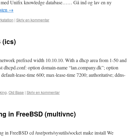
et med Unifix knowledge database…… Gå ind og lav en ny
sten
→
kstation
|
Skriv en kommentar
(ics)
4 network prefixed width 10.10.10. With a dhcp area from 1-50 and
rst dhcpd.conf: option domain-name “lan.company.dk”; option
efault-lease-time 600; max-lease-time 7200; authoritative; ddns-
king
,
Old Base
|
Skriv en kommentar
ing in FreeBSD (multivnc)
in FreeBSD cd /usr/ports/sysutils/socket make install We