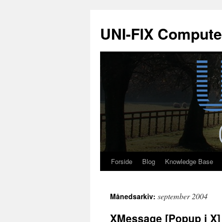
Hop
til
UNI-FIX Compute
indhold
Forside
Blog
Knowledge Base
september 2004
Månedsarkiv:
XMessage [Popup i X]