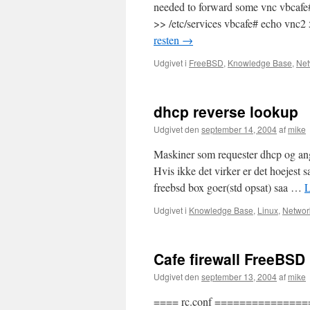
needed to forward some vnc vbcafe#
>> /etc/services vbcafe# echo vnc2
resten
→
Udgivet i
FreeBSD
,
Knowledge Base
,
Net
dhcp reverse lookup
Udgivet den
september 14, 2004
af
mike
Maskiner som requester dhcp og angi
Hvis ikke det virker er det hoejest
freebsd box goer(std opsat) saa …
L
Udgivet i
Knowledge Base
,
Linux
,
Networ
Cafe firewall FreeBSD
Udgivet den
september 13, 2004
af
mike
==== rc.conf =============