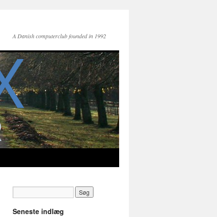
A Danish computerclub founded in 1992
Seneste indlæg