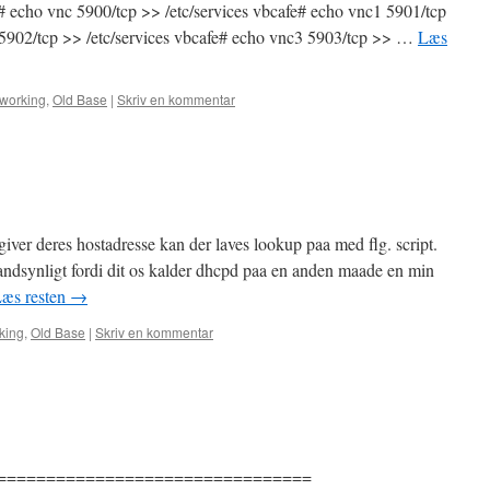
 echo vnc 5900/tcp >> /etc/services vbcafe# echo vnc1 5901/tcp
 5902/tcp >> /etc/services vbcafe# echo vnc3 5903/tcp >> …
Læs
working
,
Old Base
|
Skriv en kommentar
ver deres hostadresse kan der laves lookup paa med flg. script.
 sandsynligt fordi dit os kalder dhcpd paa en anden maade en min
æs resten
→
king
,
Old Base
|
Skriv en kommentar
==================================