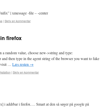
fix” | xmessage -file – -center
se
|
Skriv en kommentar
n firefox
 on a random value, choose new->string and type:
r and then type in the agent string of the browser you want to fake
 visit …
Læs resten
→
kstation
|
Skriv en kommentar
ix] i addrbar i firefox…. Smart at den så søger på google på