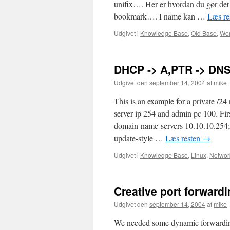
unifix…. Her er hvordan du gør d
bookmark…. I name kan …
Læs re
Udgivet i
Knowledge Base
,
Old Base
,
Wor
DHCP -> A,PTR -> DNS 
Udgivet den
september 14, 2004
af
mike
This is an example for a private /2
server ip 254 and admin pc 100. Fi
domain-name-servers 10.10.10.254; d
update-style …
Læs resten
→
Udgivet i
Knowledge Base
,
Linux
,
Networ
Creative port forward
Udgivet den
september 14, 2004
af
mike
We needed some dynamic forwarding 