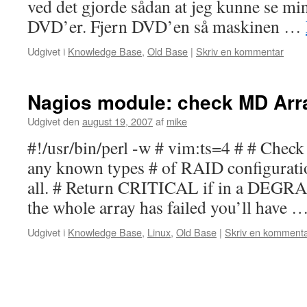
ved det gjorde sådan at jeg kunne se mi
DVD’er. Fjern DVD’en så maskinen …
Udgivet i
Knowledge Base
,
Old Base
|
Skriv en kommentar
Nagios module: check MD Arr
Udgivet den
august 19, 2007
af
mike
#!/usr/bin/perl -w # vim:ts=4 # # Chec
any known types # of RAID configurati
all. # Return CRITICAL if in a DEGRAD
the whole array has failed you’ll have 
Udgivet i
Knowledge Base
,
Linux
,
Old Base
|
Skriv en komment