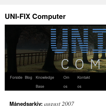
Hop
til
UNI-FIX Computer
indhold
Forside
Blog
Knowledge
Om
Kontakt
Base
os
os
august 2007
Månedsarkiv: