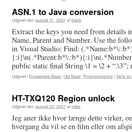
ASN.1 to Java conversion
Udgivet den
august 31, 2007
af
black
Extract the keys you need from details 
Name, Parent and Number. Use the follo
in Visual Studio: Find: (.*Name:b*\::b*
{:i}\n(.*Parent:b*\::b*){:i}\n(.*Number
public static final String \1 = \2 + “.\
Udgivet i
Knowledge Base
,
Old Base
,
Programmering
|
Skriv e
HT-TXQ120 Region unlock
Udgivet den
august 23, 2007
af
mike
Jeg aner ikke hvor længe dette virker, o
hvergang du vil se en film eller om afspi