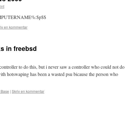
int
PUTERNAME%:$p$$
riv en kommentar
s in freebsd
ontroller to do this, but i never saw a controller who could not do
with hotswaping has been a wasted psu bicause the person who
 Base
|
Skriv en kommentar