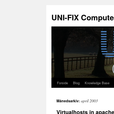
Hop
til
UNI-FIX Compute
indhold
Forside
Blog
Knowledge Base
april 2003
Månedsarkiv:
Virtualhosts in apach