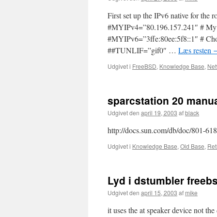
First set up the IPv6 native for the
#MYIPv4=”80.196.157.241″ # My I
#MYIPv6=”3ffe:80ee:5f8::1″ # Choo
##TUNLIF=”gif0″ …
Læs resten
Udgivet i
FreeBSD
,
Knowledge Base
,
Net
sparcstation 20 manu
Udgivet den
april 19, 2003
af
black
http://docs.sun.com/db/doc/801-61
Udgivet i
Knowledge Base
,
Old Base
,
Ret
Lyd i dstumbler freeb
Udgivet den
april 15, 2003
af
mike
it uses the at speaker device not th