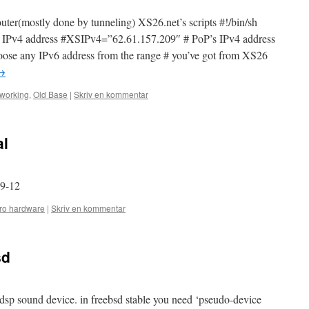
 router(mostly done by tunneling) XS26.net’s scripts #!/bin/sh
Pv4 address #XSIPv4=”62.61.157.209″ # PoP’s IPv4 address
se any IPv6 address from the range # you’ve got from XS26
→
working
,
Old Base
|
Skriv en kommentar
al
89-12
ro hardware
|
Skriv en kommentar
sd
e dsp sound device. in freebsd stable you need ‘pseudo-device