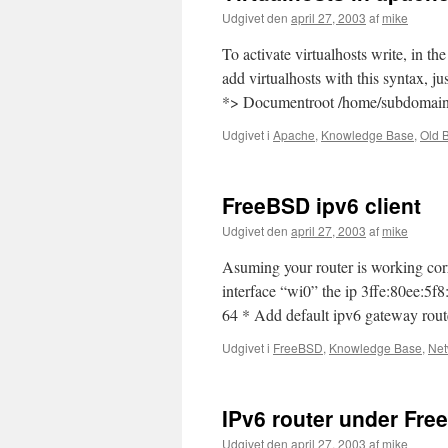
Udgivet den
april 27, 2003
af
mike
To activate virtualhosts write, in t
add virtualhosts with this syntax, j
*> Documentroot /home/subdomai
Udgivet i
Apache
,
Knowledge Base
,
Old 
FreeBSD ipv6 client
Udgivet den
april 27, 2003
af
mike
Asuming your router is working corre
interface “wi0” the ip 3ffe:80ee:5f8:
64 * Add default ipv6 gateway rou
Udgivet i
FreeBSD
,
Knowledge Base
,
Net
IPv6 router under Fr
Udgivet den
april 27, 2003
af
mike