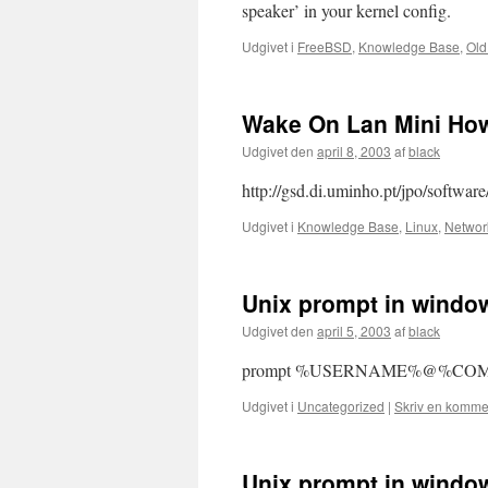
speaker’ in your kernel config.
Udgivet i
FreeBSD
,
Knowledge Base
,
Old
Wake On Lan Mini Ho
Udgivet den
april 8, 2003
af
black
http://gsd.di.uminho.pt/jpo/softwa
Udgivet i
Knowledge Base
,
Linux
,
Networ
Unix prompt in windo
Udgivet den
april 5, 2003
af
black
prompt %USERNAME%@%COM
Udgivet i
Uncategorized
|
Skriv en komme
Unix prompt in windo