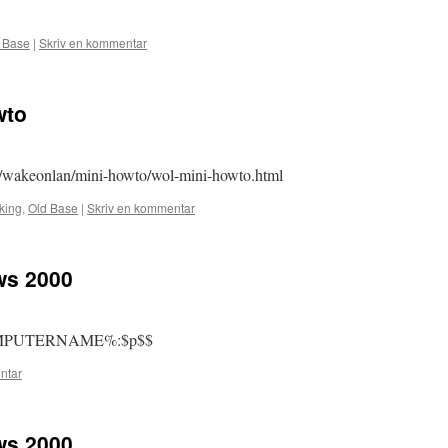
 Base
|
Skriv en kommentar
wto
re/wakeonlan/mini-howto/wol-mini-howto.html
king
,
Old Base
|
Skriv en kommentar
ws 2000
PUTERNAME%:$p$$
ntar
ws 2000