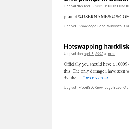
Udgivet den
april 5, 2003
af
Brian Lund Kl
prompt %USERNAME%@%COM
Udgivet i
Knowledge Base
,
Windows
|
Sk
Hotswapping harddisk
Udgivet den
april 5, 2003
af
mike
Officially you should have a 1000$ c
this. The only damage i have seen 
did the …
Læs resten
→
Udgivet i
FreeBSD
,
Knowledge Base
,
Old