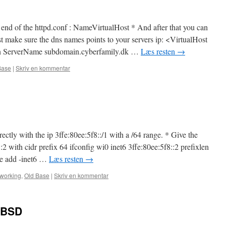
he end of the httpd.conf : NameVirtualHost * And after that you can
ust make sure the dns names points to your servers ip: <VirtualHost
n ServerName subdomain.cyberfamily.dk …
Læs resten
→
Base
|
Skriv en kommentar
ctly with the ip 3ffe:80ee:5f8::/1 with a /64 range. * Give the
:2 with cidr prefix 64 ifconfig wi0 inet6 3ffe:80ee:5f8::2 prefixlen
te add -inet6 …
Læs resten
→
working
,
Old Base
|
Skriv en kommentar
eeBSD