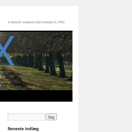
A Danish computerclub founded in 1992
Seneste indlæg