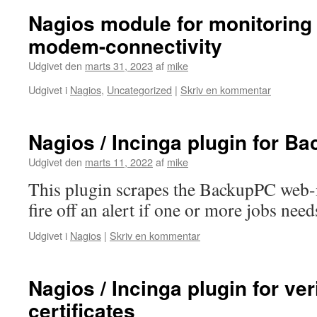
Nagios module for monitoring
modem-connectivity
Udgivet den
marts 31, 2023
af
mike
Udgivet i
Nagios
,
Uncategorized
|
Skriv en kommentar
Nagios / Incinga plugin for B
Udgivet den
marts 11, 2022
af
mike
This plugin scrapes the BackupPC web-in
fire off an alert if one or more jobs need
Udgivet i
Nagios
|
Skriv en kommentar
Nagios / Incinga plugin for ver
certificates