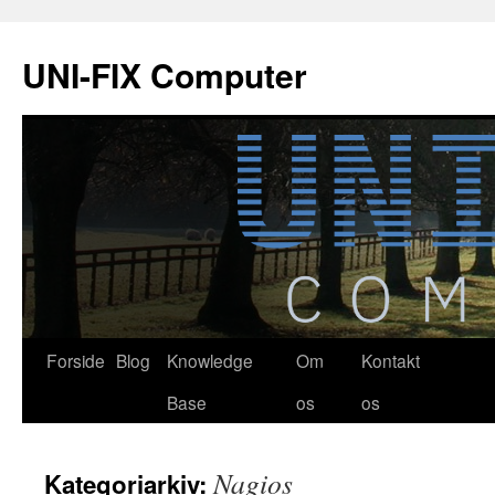
Hop
til
UNI-FIX Computer
indhold
Forside
Blog
Knowledge
Om
Kontakt
Base
os
os
Nagios
Kategoriarkiv: