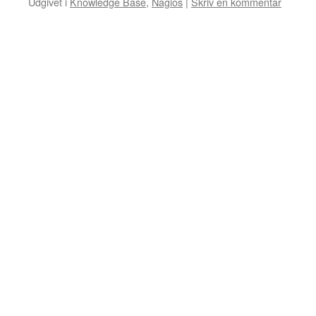
Udgivet i
Knowledge Base
,
Nagios
|
Skriv en kommentar