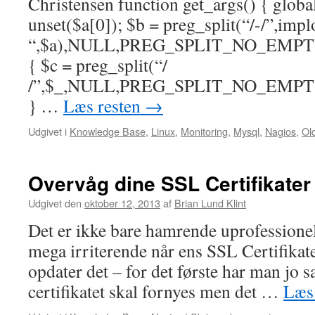
Christensen function get_args() { globa
unset($a[0]); $b = preg_split(“/-/”,impl
“,$a),NULL,PREG_SPLIT_NO_EMPTY);
{ $c = preg_split(“/
/”,$_,NULL,PREG_SPLIT_NO_EMPTY);
} …
Læs resten
→
Udgivet i
Knowledge Base
,
Linux
,
Monitoring
,
Mysql
,
Nagios
,
Ol
Overvåg dine SSL Certifikate
Udgivet den
oktober 12, 2013
af
Brian Lund Klint
Det er ikke bare hamrende uprofessionel
mega irriterende når ens SSL Certifikat
opdater det – for det første har man jo sa
certifikatet skal fornyes men det …
Læs