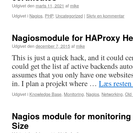
Udgivet den
marts 11, 2021
af
mike
Udgivet i
Nagios
,
PHP
,
Uncategorized
|
Skriv en kommentar
Nagiosmodule for HAProxy He
Udgivet den
december 7, 2015
af
mike
This is just a quick hack, and it could cer
could get the list af active backends auto
assumes that you only have one website
in. I plan a projekt where …
Læs reste
Udgivet i
Knowledge Base
,
Monitoring
,
Nagios
,
Networking
,
Old
Nagios module for monitoring
Size