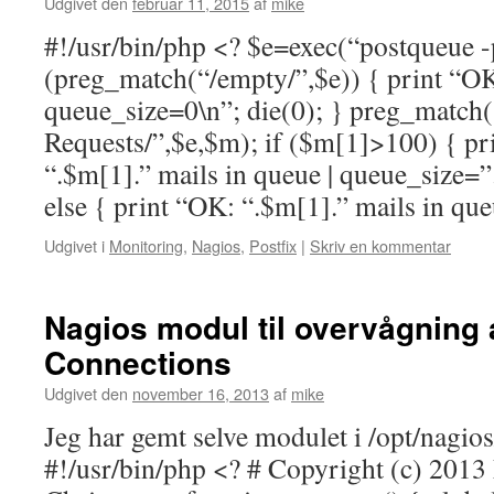
Udgivet den
februar 11, 2015
af
mike
#!/usr/bin/php <? $e=exec(“postqueue -p|
(preg_match(“/empty/”,$e)) { print “OK
queue_size=0\n”; die(0); } preg_match(
Requests/”,$e,$m); if ($m[1]>100) { 
“.$m[1].” mails in queue | queue_size=”
else { print “OK: “.$m[1].” mails in q
Udgivet i
Monitoring
,
Nagios
,
Postfix
|
Skriv en kommentar
Nagios modul til overvågning
Connections
Udgivet den
november 16, 2013
af
mike
Jeg har gemt selve modulet i /opt/nagi
#!/usr/bin/php <? # Copyright (c) 2013