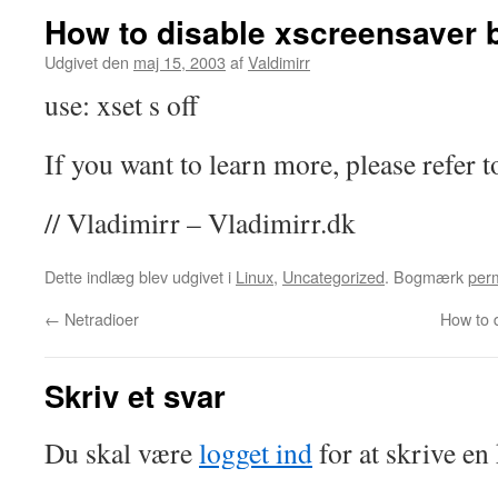
How to disable xscreensaver 
Udgivet den
maj 15, 2003
af
Valdimirr
use: xset s off
If you want to learn more, please refer 
// Vladimirr – Vladimirr.dk
Dette indlæg blev udgivet i
Linux
,
Uncategorized
. Bogmærk
perm
←
Netradioer
How to 
Skriv et svar
Du skal være
logget ind
for at skrive e