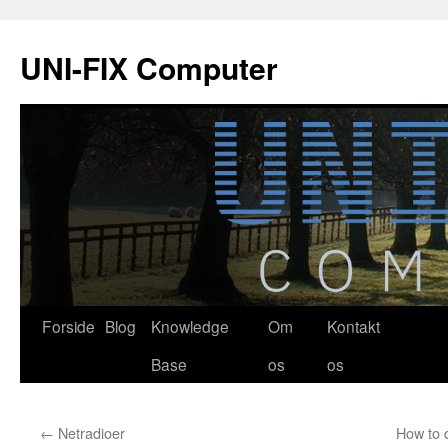
Hop
til
UNI-FIX Computer
indhold
Forside
Blog
Knowledge
Om
Kontakt
Base
os
os
←
Netradioer
How to 