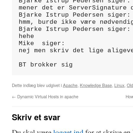
Bjarke Istrup Pedersen siger:

mener det er ServerSignature d
Bjarke Istrup Pedersen siger:

hmm, burde ikke være nødvendi
Bjarke Istrup Pedersen siger:

hehe

Mike  siger:

nej men skriv det lige aligeve
BT brokker sig
Dette indlæg blev udgivet i
Apache
,
Knowledge Base
,
Linux
,
Ol
←
Dynamic Virtual Hosts in apache
How
Skriv et svar
Du skal være
logget ind
for at skrive e