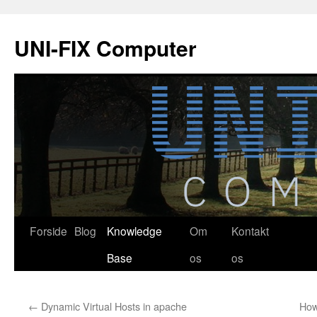
Hop
til
UNI-FIX Computer
indhold
Forside
Blog
Knowledge
Om
Kontakt
Base
os
os
←
Dynamic Virtual Hosts in apache
How