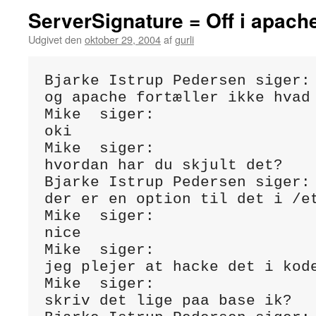
ServerSignature = Off i apach
Udgivet den
oktober 29, 2004
af
gurli
Bjarke Istrup Pedersen siger:

og apache fortæller ikke hvad 
Mike  siger:

oki

Mike  siger:

hvordan har du skjult det?

Bjarke Istrup Pedersen siger:

der er en option til det i /et
Mike  siger:

nice

Mike  siger:

jeg plejer at hacke det i kode
Mike  siger:

skriv det lige paa base ik?
