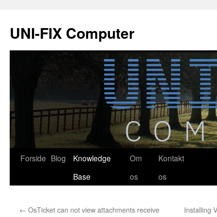
Hop
til
UNI-FIX Computer
indhold
Forside
Blog
Knowledge
Om
Kontakt
Base
os
os
←
OsTicket can not view attachments receive
Installing