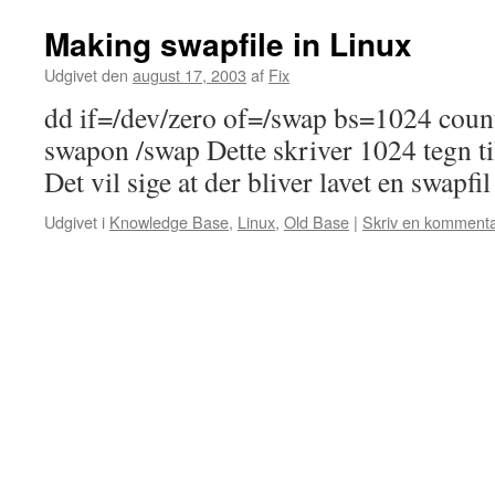
Making swapfile in Linux
Udgivet den
august 17, 2003
af
Fix
dd if=/dev/zero of=/swap bs=1024 cou
swapon /swap Dette skriver 1024 tegn ti
Det vil sige at der bliver lavet en swapf
Udgivet i
Knowledge Base
,
Linux
,
Old Base
|
Skriv en komment