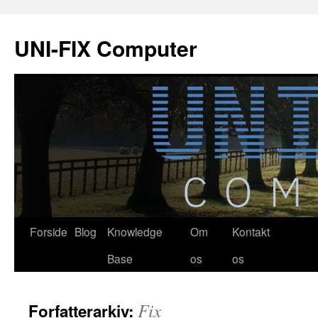
Hop
til
UNI-FIX Computer
indhold
Forside
Blog
Knowledge
Om
Kontakt
Base
os
os
Fix
Forfatterarkiv: