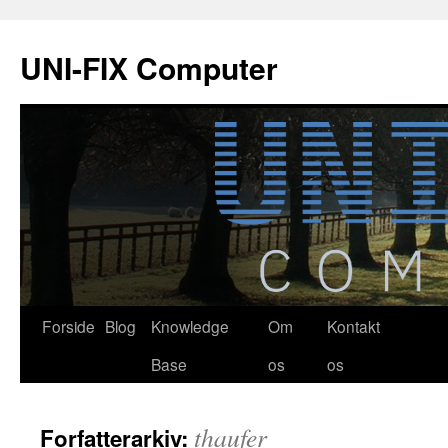
Hop
til
UNI-FIX Computer
indhold
Forside
Blog
Knowledge
Om
Kontakt
Base
os
os
thaufer
Forfatterarkiv: