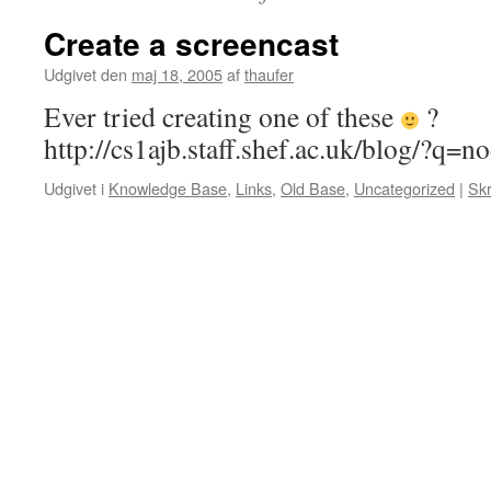
Create a screencast
Udgivet den
maj 18, 2005
af
thaufer
Ever tried creating one of these
?
http://cs1ajb.staff.shef.ac.uk/blog/?q=n
Udgivet i
Knowledge Base
,
Links
,
Old Base
,
Uncategorized
|
Sk