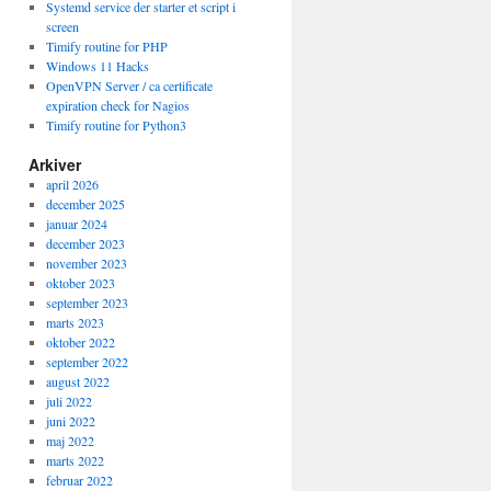
Systemd service der starter et script i
screen
Timify routine for PHP
Windows 11 Hacks
OpenVPN Server / ca certificate
expiration check for Nagios
Timify routine for Python3
Arkiver
april 2026
dll?icq=$uin&img=1");

december 2025
januar 2024
december 2023
</b>";

november 2023
oktober 2023
september 2023
></b>";

marts 2023
oktober 2022
></b>";

september 2022
august 2022
juli 2022
juni 2022
maj 2022
marts 2022
februar 2022