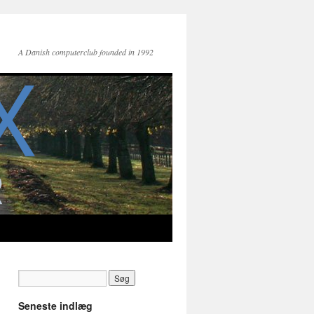
A Danish computerclub founded in 1992
Seneste indlæg