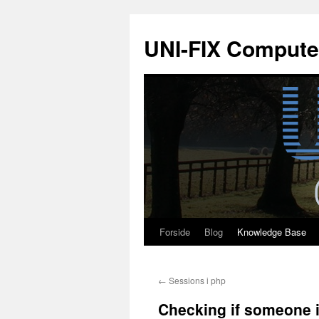
Hop
til
UNI-FIX Compute
indhold
Forside
Blog
Knowledge Base
←
Sessions i php
Checking if someone i