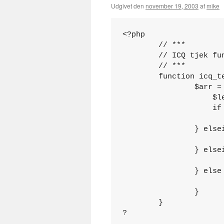
Udgivet den
november 19, 2003
af
mike
<?php

        // ***

        // ICQ tjek fun
        // ***

        function icq_te
                $arr =
                    $le
                    if 
                      
                } elsei
                      
                } elsei
                      
                } else 
                       
                }

        }

?