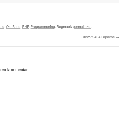
ase
,
Old Base
,
PHP
,
Programmering
. Bogmærk
permalinket
.
Custom 404 i apache
→
ve en kommentar.