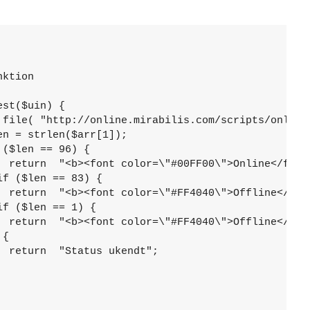
ktion

st($uin) {

 file( "http://online.mirabilis.com/scripts/online.
n = strlen($arr[1]);

($len == 96) {

  return  "<b><font color=\"#00FF00\">Online</font>
f ($len == 83) {

  return  "<b><font color=\"#FF4040\">Offline</font
f ($len == 1) {

  return  "<b><font color=\"#FF4040\">Offline</font
{

 return  "Status ukendt";
