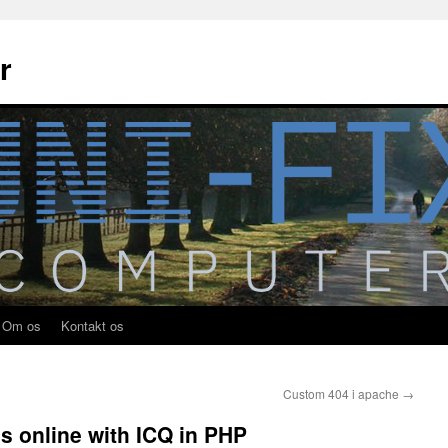
r
Om os
Kontakt os
Custom 404 i apache
→
s online with ICQ in PHP