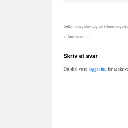
Dette indlæg blev udgivet i
Knowledge B
←
Sessions i php
Skriv et svar
Du skal være
logget ind
for at skri