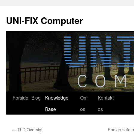
Hop
til
UNI-FIX Computer
indhold
Forside
Blog
Knowledge
Om
Kontakt
Base
os
os
←
TLD Oversigt
Endian safe e