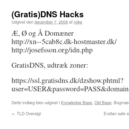
(Gratis)DNS Hacks
Udgivet den
december 7, 2005
af
mike
Æ, Ø og Å Domæner
http://xn--5cab8c.dk-hostmaster.dk/
http://josefsson.org/idn.php
GratisDNS, udtræk zoner:
https://ssl.gratisdns.dk/dzshow.phtml?
user=USER&password=PASS&domain
Dette indlæg blev udgivet i
Knowledge Base
,
Old Base
. Bogmæ
←
TLD Oversigt
Endian safe e