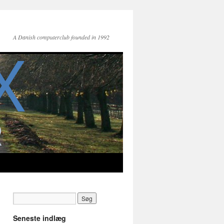
A Danish computerclub founded in 1992
Seneste indlæg