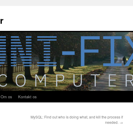
r
Om os
Kontakt os
MySQL: Find out who is doing what, and kill the process if
needed.
→