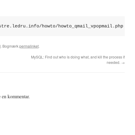
stre.ledru.info/howto/howto_qmail_vpopmail.php
d
. Bogmærk
permalinket
.
MySQL: Find out who is doing what, and kill the process if
needed.
→
ve en kommentar.