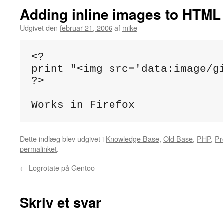
Adding inline images to HTML 
Udgivet den
februar 21, 2006
af
mike
<?

print "<img src='data:image/g
?>

Works in Firefox
Dette indlæg blev udgivet i
Knowledge Base
,
Old Base
,
PHP
,
Pr
permalinket
.
←
Logrotate på Gentoo
Skriv et svar