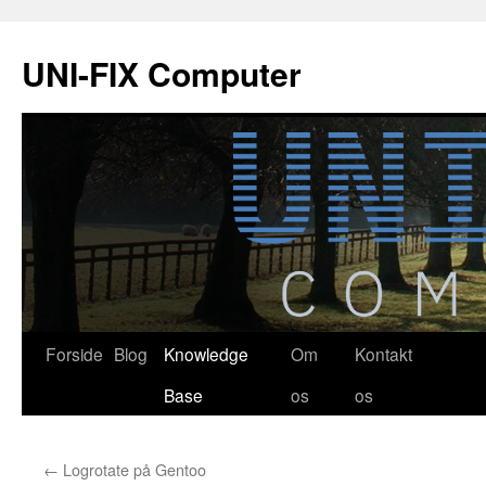
Hop
til
UNI-FIX Computer
indhold
Forside
Blog
Knowledge
Om
Kontakt
Base
os
os
←
Logrotate på Gentoo