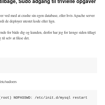
lbage, Sudo adgang til trivielle opgaver
ver ved med at crashe sin egen database, eller hvis Apache server
ordi de deployer utestet kode eller lign.
nde for både dig og kunden, derfor har jeg for længe siden tillagt
il selv at fikse det.
 /etc/sudoers
(root) NOPASSWD: /etc/init.d/mysql restart