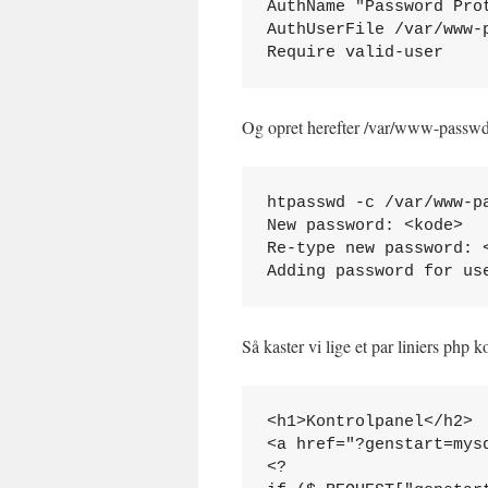
AuthName "Password Prot
AuthUserFile /var/www-p
Require valid-user
Og opret herefter /var/www-passwd 
htpasswd -c /var/www-pa
New password: <kode>

Re-type new password: <
Adding password for us
Så kaster vi lige et par liniers ph
<h1>Kontrolpanel</h2>

<a href="?genstart=mys
<?
