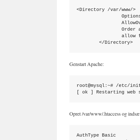
<Directory /var/www/>

                Options
                AllowOv
                Order a
                allow f
        </Directory>
Genstart Apache:
root@mysql:~# /etc/init
[ ok ] Restarting web 
Opret /var/www/.htaccess og indsæt
AuthType Basic
