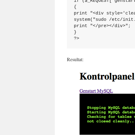
if ($_REQUEST["genstart
{

print "<div style='cle
system("sudo /etc/init.
print "</pre></div>";

}

?>
Resultat: