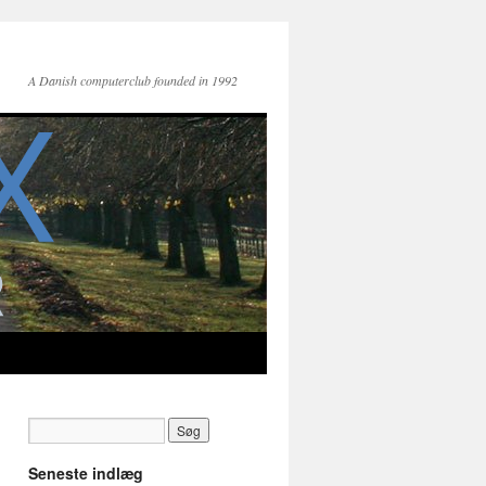
A Danish computerclub founded in 1992
Seneste indlæg