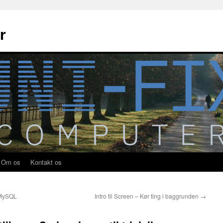
r
Om os
Kontakt os
 MySQL
Intro til Screen – Kør ting i baggrunden
→