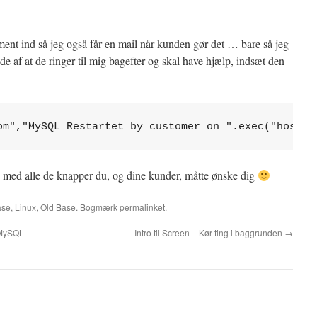
tement ind så jeg også får en mail når kunden gør det … bare så jeg
ælde af at de ringer til mig bagefter og skal have hjælp, indsæt den
om","MySQL Restartet by customer on ".exec("hostna
n med alle de knapper du, og dine kunder, måtte ønske dig
ase
,
Linux
,
Old Base
. Bogmærk
permalinket
.
 MySQL
Intro til Screen – Kør ting i baggrunden
→