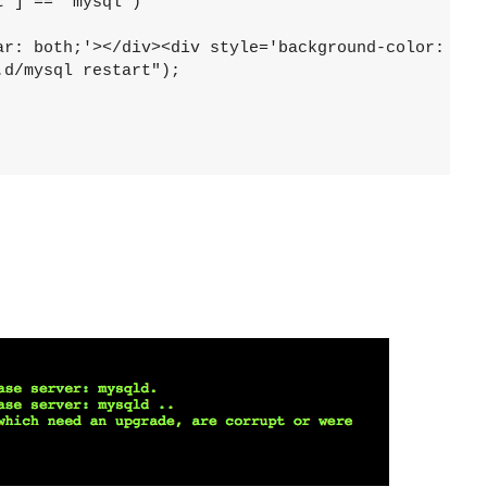
"] == "mysql")

ar: both;'></div><div style='background-color: bla
d/mysql restart");
