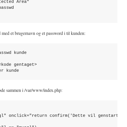
ected Area"

asswd

med et brugernavn og et password i til kunden:
sswd kunde

kode gentaget> 

er kunde
p kode sammen i /var/www/index.php:
ql" onclick="return confirm('Dette vil genstarte My