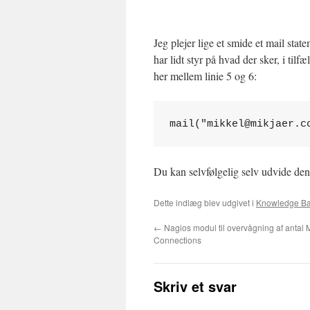
Jeg plejer lige et smide et mail sta
har lidt styr på hvad der sker, i tilf
her mellem linie 5 og 6:
mail("mikkel@mikjaer.c
Du kan selvfølgelig selv udvide de
Dette indlæg blev udgivet i
Knowledge B
←
Nagios modul til overvågning af antal
Connections
Skriv et svar