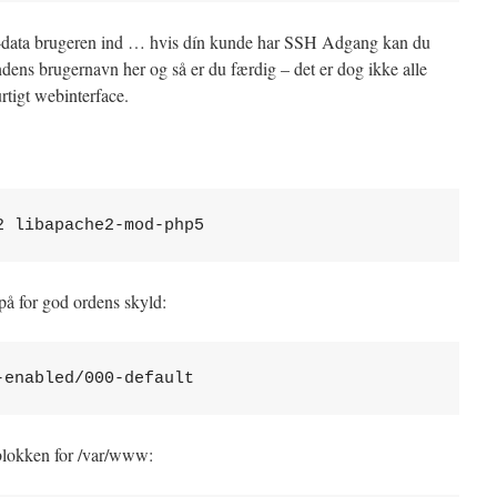
-data brugeren ind … hvis dín kunde har SSH Adgang kan du
ndens brugernavn her og så er du færdig – det er dog ikke alle
urtigt webinterface.
2 libapache2-mod-php5
 på for god ordens skyld:
-enabled/000-default
 blokken for /var/www: