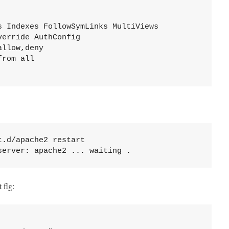
 Indexes FollowSymLinks MultiViews

erride AuthConfig

llow,deny

rom all

.d/apache2 restart

server: apache2 ... waiting .
 flg: