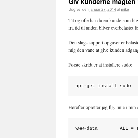
Giv kunderne magten ti
Udgivet den
januar 27, 2014
af
mike
Tit og ofte har du en kunde som bli
fra tid til anden bliver overbelastet f
Den slags support opgaver er belaste
mig den vane at give kunden adgang t
Første skridt er at installere sudo:
apt-get install sudo
Herefter opretter jeg flg. linie i min
www-data        ALL = 