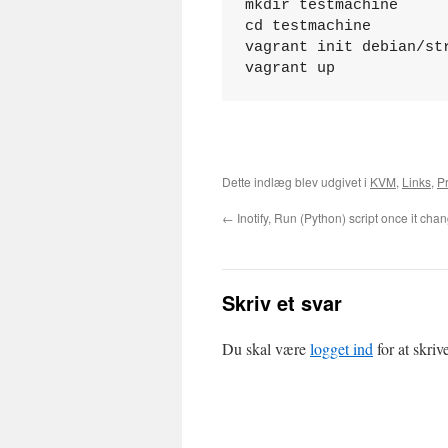
mkdir testmachine

cd testmachine

vagrant init debian/str
Dette indlæg blev udgivet i
KVM
,
Links
,
P
←
Inotify, Run (Python) script once it cha
Skriv et svar
Du skal være
logget ind
for at skri