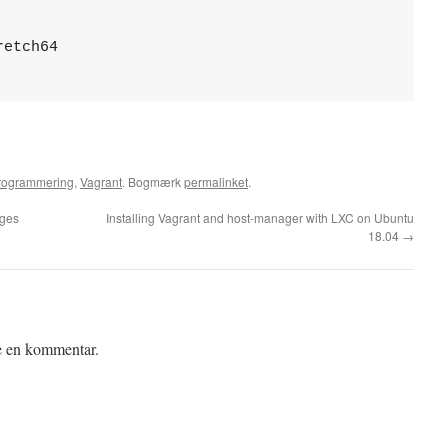
etch64

rogrammering
,
Vagrant
. Bogmærk
permalinket
.
nges
Installing Vagrant and host-manager with LXC on Ubuntu
18.04
→
ve en kommentar.