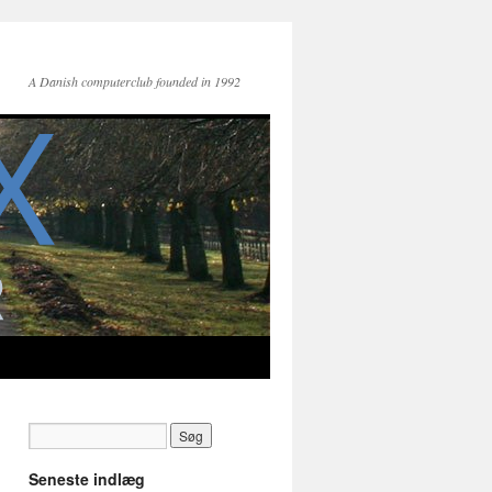
A Danish computerclub founded in 1992
Seneste indlæg