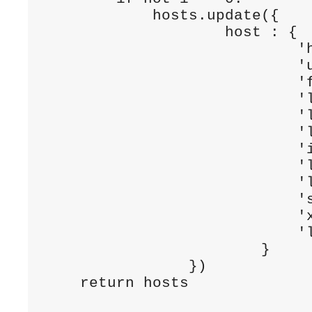
            hosts.update({

                    host : {

                            'h
                            'u
                            'f
                            'l
                            'l
                            'l
                            'i
                            'l
                            'l
                            's
                            'x
                            'l
                        }

                })

    return hosts
