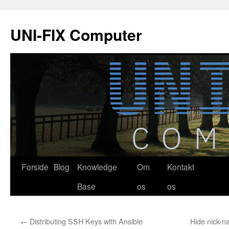
Hop
til
UNI-FIX Computer
indhold
Forside
Blog
Knowledge
Om
Kontakt
Base
os
os
←
Distributing SSH Keys with Ansible
Hide nick-n