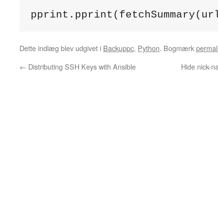
pprint.pprint(fetchSummary(ur
Dette indlæg blev udgivet i
Backuppc
,
Python
. Bogmærk
permal
←
Distributing SSH Keys with Ansible
Hide nick-n