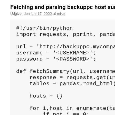
Fetching and parsing backuppc host s
Udgivet den
juni 17, 2022
af
mike
#!/usr/bin/python

import requests, pprint, panda
url = 'http://backuppc.mycompa
username = '<USERNAME>';

password = '<PASSWORD>';

def fetchSummary(url, username
    response = requests.get(u
    tables = pandas.read_html(
    hosts = {}

    for i,host in enumerate(ta
        if not i == 0:
