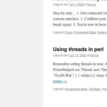
Udgivet den
juli 1, 2003
af
benne
Step-by-step… 1. Get connected with 
console-interface. 2. Coldboot your 
break signal. 3. You’re now in bo
Udgivet i
Cisco
,
Knowledge Base
,
Networ
Using threads in perl
Udgivet den
juni 15, 2003
af
benne
Remember setting threads in your ./
#!/usr/bin/perl use Thread; new Thre
“TestSUB\n”; } } while(1){ sleep 3
resten
→
Udgivet i
Knowledge Base
,
Old Base
,
Pro