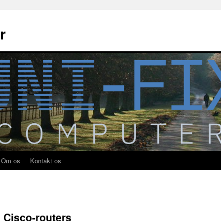
r
Om os
Kontakt os
 Cisco-routers