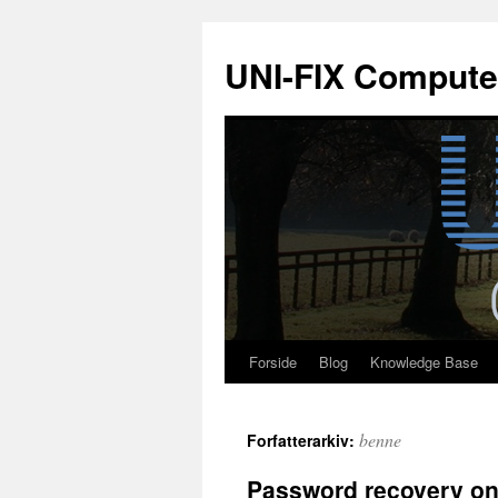
Hop
til
UNI-FIX Compute
indhold
Forside
Blog
Knowledge Base
benne
Forfatterarkiv:
Password recovery on