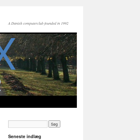
A Danish computerclub founded in 1992
Seneste indlæg