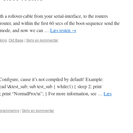
a rollover-cable from your serial-interface, to the routers
router, and within the first 60 secs of the boot-sequence send the
ot-mode, and now we can …
Læs resten
→
king
,
Old Base
|
Skriv en kommentar
Configure, cause it’s not compiled by default! Example:
ad \&test_sub; sub test_sub { while(1) { sleep 2; print
; print “NormalProc\n”; } For more information, see …
Læs
grammering
|
Skriv en kommentar